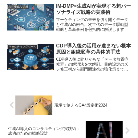
IM-DMP×生成AIが実現する超パー
AI・生成AI活用
ソナライズ戦略の実践術
マーケティングの未来を切り開くデータ
と生成AIの融合。次世代のデータ駆動型
戦略と革新事例を包括的に解説します
CDP導入後の活用が進まない根本
マーケティングツール
原因と組織変革の具体的手法
CDP導入後に陥りがちな「データ放置症
候群」の解消法を大解剖。目的設定のズ
レ修正術から部門間連携の強化策まで、
10社以上の失敗事例から抽出した実践的
解決フレームを初公開します
現場で使えるGA4設定術2024
生成AI導入のコンサルティング実践術：
成功のための戦略設計