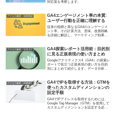
対応策を考察します。
GA4エンゲージメント率の本質:
アクセス解析・効果測定
ユーザー行動を正確に理解する
従来の指標と異なるGA4のエンゲージメ
ント率。その計算方法、意味、改善戦略
を詳細に解説し、マーケティング効果を
最大化する方法を伝授します
GA4探索レポート活用術：目的別
アクセス解析・効果測定
に見る正規表現の使い方まとめ
Googleアナリティクス4（GA4）の探索レ
ポートで役立つ正規表現の使い方を目的
別にまとめて紹介します。データ分析の
効率を高めるためのテクニックを学びま
しょう。
GA4でIPを取得する方法：GTMを
アクセス解析・効果測定
使ったカスタムディメンションの
設定手順
GA4でIPアドレスを取得するためには、
Google Tag Manager（GTM）を使用して
カスタムディメンションを設定する必要
があります。この記事では、具体的な手
順を解説します。