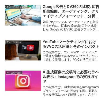
Google広告とDV360の比較: 広告
広告・アドテク
配信範囲、ターゲティング、クリ
エイティブフォーマット、分析機
能の視点から
効果的なデジタル マーケティングを実現
するために、従来の Google 広告と比較
した Google の DV360 広告プラットフォ
ームの利点を探ってください。
YouTubeマーケティングにおけ
広告・アドテク
るVVCの活用法とそのインパクト
この記事では、YouTubeマーケティング
で重要な指標であるVVCの活用法につい
て詳しく説明します。VVCを活用するこ
とで得られる効果や、具体的な実践方法
を紹介し、マーケティング戦略の向上に
役立てます。
AI生成画像の投稿時に必要なラベ
AI・生成AI活用
ル表示：Instagramでの実践ガイ
ド
この記事では、AI生成画像をInstagramの
プラットフォームに投稿する際に必要な
ラベル表示について解説します。AIが生
成した画像の特性や起源を明示すること
が重要な理由や、適切なラベリングの方