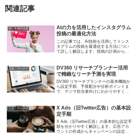
関連記事
AIの力を活用したインスタグラム
AI・生成AI活用
投稿の最適化方法
この記事では、AI技術を活用してインス
タグラムの投稿を最適化する方法につい
て詳しく解説します。投稿の計画から実
行まで、効果的な手法と実践的なアドバ
イスを提供します。
DV360 リサーチプランナー活用
広告・アドテク
で精緻なリーチ予測を実現
DV360 リサーチプランナーの基本機能か
ら設定手順、予算配分や分析ポイントま
で、デジマ担当者向けにわかりやすく解
説します
X Ads（旧Twitter広告）の基本設
広告・アドテク
定手順
X Ads（旧Twitter広告）の基本的な設定手
順を分かりやすく解説します。広告アカ
ウントの作成からキャンペーンの設定ま
でを解説します。