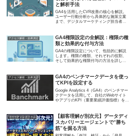
と解析手法
GA4を活用したCVR改善の核心を解説。
ユーザー行動分析から具体的な施策立案
まで、デジタルマーケティング担当者が
今日から実践できるノウハウを体系的に
紹介します
GA4権限設定の全解説：権限の種
アクセス解析・効果測定
類と効果的な付与方法
GA4の権限設定について、包括的に解説
します。権限の種類、それぞれの役割、
そして効果的な権限付与の方法を詳しく
説明し、チームのデータ管理を強化する
ための実践的なアドバイスを提供しま
す。
GA4のベンチマークデータを使っ
アクセス解析・効果測定
てKPIを設定する
Google Analytics 4（GA4）のベンチマー
クデータを活用して、自社のWebサイト
やアプリのKPI（重要業績評価指標）を設
定する方法を解説します。業界平均と比
較することで、現実的かつ野心的な目標
を立てることができます。
【顧客理解が別次元】データディ
マーケティングツール
スカバリーエージェントで“勝ち
筋”を掘る方法
顧客理解を「仮説→検証」から「発見→