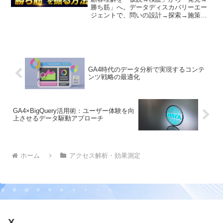
勝ち筋」へ。データディスカバリーエー
ジェントで、問いの設計→探索→施策化
までをテンプレ付きで解説。狙うべき顧
客・訴求・導線を掘り当てる実務手順
GA4時代のデータ分析で実現するコンテ
ンツ戦略の最適化
GA4×BigQuery活用術：ユーザー体験を向
上させるデータ駆動アプローチ
ホーム
アクセス解析・効果測定
X