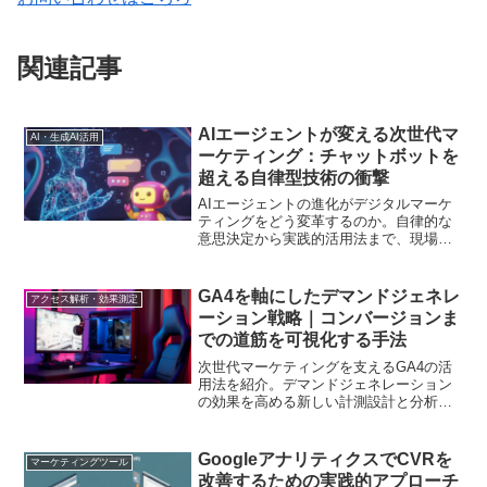
関連記事
AIエージェントが変える次世代マ
AI・生成AI活用
ーケティング：チャットボットを
超える自律型技術の衝撃
AIエージェントの進化がデジタルマーケ
ティングをどう変革するのか。自律的な
意思決定から実践的活用法まで、現場で
役立つ最新知識を徹底解説します
GA4を軸にしたデマンドジェネレ
アクセス解析・効果測定
ーション戦略｜コンバージョンま
での道筋を可視化する手法
次世代マーケティングを支えるGA4の活
用法を紹介。デマンドジェネレーション
の効果を高める新しい計測設計と分析手
法を解説します
GoogleアナリティクスでCVRを
マーケティングツール
改善するための実践的アプローチ