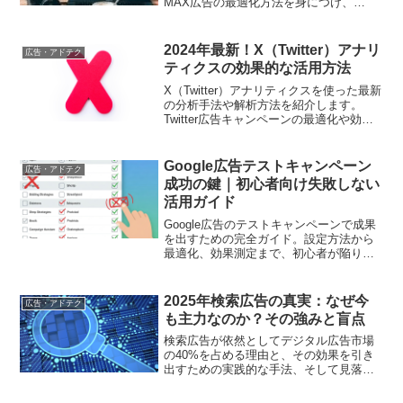
MAX広告の最適化方法を身につけ、
Google広告の改善策を学べます。
2024年最新！X（Twitter）アナリ
広告・アドテク
ティクスの効果的な活用方法
X（Twitter）アナリティクスを使った最新
の分析手法や解析方法を紹介します。
Twitter広告キャンペーンの最適化や効果
測定に役立つ情報が満載です。
Google広告テストキャンペーン
広告・アドテク
成功の鍵｜初心者向け失敗しない
活用ガイド
Google広告のテストキャンペーンで成果
を出すための完全ガイド。設定方法から
最適化、効果測定まで、初心者が陥りや
すい失敗を回避し、広告効果を向上させ
るためのノウハウを解説します
2025年検索広告の真実：なぜ今
広告・アドテク
も主力なのか？その強みと盲点
検索広告が依然としてデジタル広告市場
の40%を占める理由と、その効果を引き
出すための実践的な手法、そして見落と
しがちな課題点までを徹底解説します