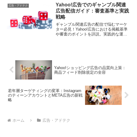
Yahoo!広告でのギャンブル関連
広告・アドテク
広告配信ガイド：審査基準と実践
戦略
ギャンブル関連広告の配信で悩むマーケ
ター必見！Yahoo!広告における掲載基準
や審査のポイントを詳説。実践的な運用
方法から注意点まで徹底解説します
Yahoo!ショッピング広告の品質向上策：
商品フィード削除規定の全容
若年層ターゲティングの変革：Instagram
のティーンアカウントとMETA広告の新戦
略
ホーム
広告・アドテク