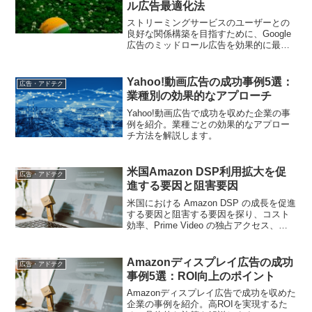
ル広告最適化法
ストリーミングサービスのユーザーとの
良好な関係構築を目指すために、Google
広告のミッドロール広告を効果的に最適
化する手法を紹介
Yahoo!動画広告の成功事例5選：
広告・アドテク
業種別の効果的なアプローチ
Yahoo!動画広告で成功を収めた企業の事
例を紹介。業種ごとの効果的なアプロー
チ方法を解説します。
米国Amazon DSP利用拡大を促
広告・アドテク
進する要因と阻害要因
米国における Amazon DSP の成長を促進
する要因と阻害する要因を探り、コスト
効率、Prime Video の独占アクセス、広
告主の課題に焦点を当てます
Amazonディスプレイ広告の成功
広告・アドテク
事例5選：ROI向上のポイント
Amazonディスプレイ広告で成功を収めた
企業の事例を紹介。高ROIを実現するた