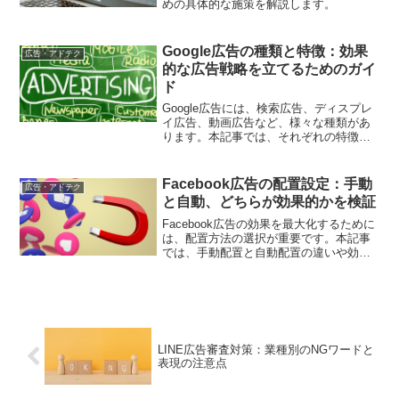
めの具体的な施策を解説します。
Google広告の種類と特徴：効果
広告・アドテク
的な広告戦略を立てるためのガイ
ド
Google広告には、検索広告、ディスプレ
イ広告、動画広告など、様々な種類があ
ります。本記事では、それぞれの特徴と
活用方法について解説し、効果的な広告
戦略を立てるためのガイドを提供しま
す。
Facebook広告の配置設定：手動
広告・アドテク
と自動、どちらが効果的かを検証
Facebook広告の効果を最大化するために
は、配置方法の選択が重要です。本記事
では、手動配置と自動配置の違いや効果
を検証し、どちらがあなたの広告戦略に
適しているのかを明らかにします。
LINE広告審査対策：業種別のNGワードと
表現の注意点