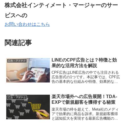
株式会社インティメート・マージャーのサー
ビスへの
お問い合わせはこちら
関連記事
LINEのCPF広告とは？特徴と効
広告・アドテク
果的な活用方法を解説
CPF広告はLINE広告の中でも注目される
広告形式の1つです。本記事では、CPF広
告の基本的な仕組みや特徴、効果的な活
用方法について詳しく解説します。ま
た、成功事例も交えながら、CPF広告の
作成から運用までのコツをお伝えしま
楽天市場外への広告展開！TDA-
広告・アドテク
す。
EXPで新規顧客を獲得する秘策
楽天市場の枠を超えて、Meta社のメディ
アで効果的に商品を訴求。新規顧客獲得
と認知拡大を実現する最新広告機能の全
貌