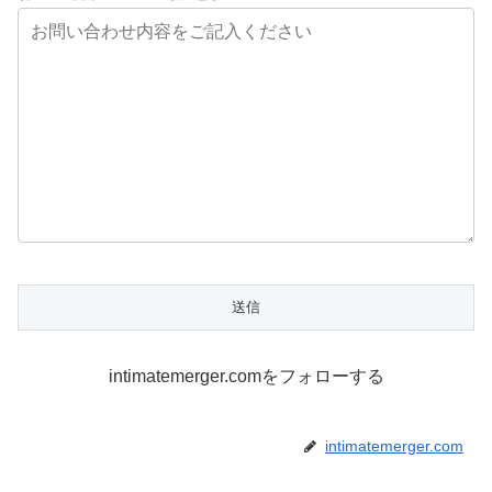
intimatemerger.comをフォローする
intimatemerger.com