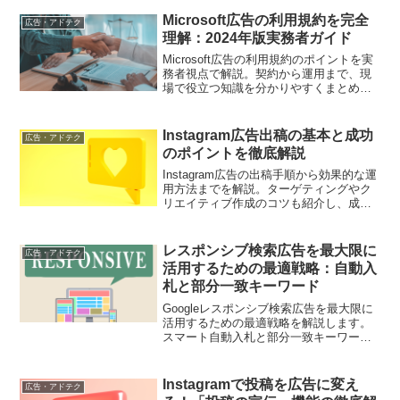
Microsoft広告の利用規約を完全
広告・アドテク
理解：2024年版実務者ガイド
Microsoft広告の利用規約のポイントを実
務者視点で解説。契約から運用まで、現
場で役立つ知識を分かりやすくまとめま
した。2024年の最新情報を網羅
Instagram広告出稿の基本と成功
広告・アドテク
のポイントを徹底解説
Instagram広告の出稿手順から効果的な運
用方法までを解説。ターゲティングやク
リエイティブ作成のコツも紹介し、成果
を最大化する方法を学びます
レスポンシブ検索広告を最大限に
広告・アドテク
活用するための最適戦略：自動入
札と部分一致キーワード
Googleレスポンシブ検索広告を最大限に
活用するための最適戦略を解説します。
スマート自動入札と部分一致キーワード
を組み合わせることで、効果的な広告運
用を実現する方法を詳しく紹介します。
Instagramで投稿を広告に変え
広告・アドテク