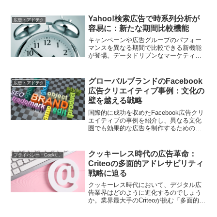
Yahoo!検索広告で時系列分析が
広告・アドテク
容易に：新たな期間比較機能
キャンペーンや広告グループのパフォー
マンスを異なる期間で比較できる新機能
が登場。データドリブンなマーケティン
グ戦略の立案をサポートする画期的なツ
ールの詳細を解説。
グローバルブランドのFacebook
広告・アドテク
広告クリエイティブ事例：文化の
壁を越える戦略
国際的に成功を収めたFacebook広告クリ
エイティブの事例を紹介し、異なる文化
圏でも効果的な広告を制作するためのポ
イントを解説します。
クッキーレス時代の広告革命：
プライバシー・Cookie規制
Criteoの多面的アドレサビリティ
戦略に迫る
クッキーレス時代において、デジタル広
告業界はどのように進化するのでしょう
か。業界最大手のCriteoが挑む「多面的ア
ドレサビリティ戦略」に焦点を当て、そ
の新しい広告配信方法について詳しく解