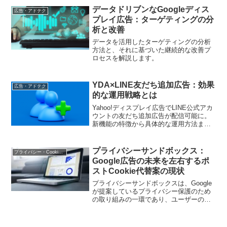
説します。
データドリブンなGoogleディス
広告・アドテク
プレイ広告：ターゲティングの分
析と改善
データを活用したターゲティングの分析
方法と、それに基づいた継続的な改善プ
ロセスを解説します。
YDA×LINE友だち追加広告：効果
広告・アドテク
的な運用戦略とは
Yahoo!ディスプレイ広告でLINE公式アカ
ウントの友だち追加広告が配信可能に。
新機能の特徴から具体的な運用方法ま
で、実践的なアプローチを解説します
プライバシーサンドボックス：
プライバシー・Cookie規制
Google広告の未来を左右するポ
ストCookie代替案の現状
プライバシーサンドボックスは、Google
が提案しているプライバシー保護のため
の取り組みの一環であり、ユーザーのプ
ライバシーを守りながら広告主にとって
も有益な情報を提供することを目指して
います。この取り組みは、Cookieの代替