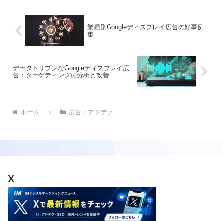
手段として注目されており、Google広告
におけるターゲティングやトラッキング
の方法に大きな影響を与える可能性があ
業種別Googleディスプレイ広告の好事例
ります。最新の情報と展望を整理して、
集
広告主が今後のGoogle広告戦略を考える
際の参考にしてください。
データドリブンなGoogleディスプレイ広
告：ターゲティングの分析と改善
ホーム
広告・アドテク
X