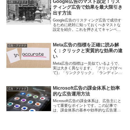
Google広告のマスト設定！リス
広告・アドテク
ついて詳しく解説します。
ティング広告で効果を最大限引き
出す方法
Google広告のリスティング広告で成功す
るために絶対に知っておくべきマストな
設定を紹介。これを押さえてキャンペー
ンを最適化しましょう。
Meta広告の指標を正確に読み解
広告・アドテク
く：クリックと実質的な効果の違
い
Meta広告の指標は一見似ているようで、
実は大きく異なります。「クリック(すべ
て)」「リンククリック」「ランディング
ページビュー」の本質的な違いを理解す
ることで、広告運用の質を劇的に向上さ
せることができます。本記事では、各指
Microsoft広告の課金体系と効率
広告・アドテク
標の微妙な違いと、効果的な活用方法を
的な広告運用方法
徹底解説します
Microsoft広告の課金体系は、広告主にと
って重要なポイントです。この記事で
は、課金体系の基本や効率的な広告運用
方法について解説し、コスト効率の良い
広告キャンペーンの実施方法を紹介しま
す。