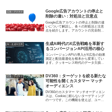
Google広告アカウントの停止と
広告・アドテク
削除の違い：対処法と注意点
Google広告アカウントの停止と削除の違
いについて解説し、各々の対処法と注意
点を紹介します。アカウントの完全削除
が必要な場合の手順も具体的に説明しま
す
生成AI時代のX広告戦略を革新す
AI・生成AI活用
るコンバージョンAPI活用の核心
コンバージョンAPIの導入がX広告の効果
測定と配信最適化を根本から変革してい
ます。クッキーレス時代のデータ欠損対
策から、オフライン行動との連動分析ま
で、現場で即応可能な実践ノウハウを体
系化。最新ツール選定のポイントから効
DV360：ターゲットを絞る新たな
広告・アドテク
果持続の秘訣までを解説します
可能性を開くカスタマー マッチ
オーディエンス
DV360のカスタマー マッチオーディエン
スは、Cookieに頼らないターゲティング
の一つです。この機能を使えば、ユーザ
ーのメールアドレスや電話番号などの情
報を元に広告を配信することができま
す。記事では、その仕組みやメリットに