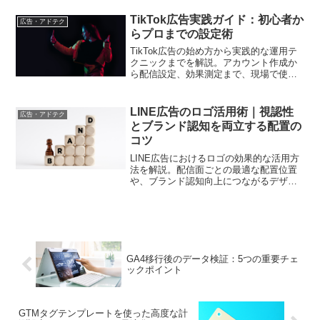
果を最大化し、新しい顧客層へのアプロ
ーチが可能になります。
TikTok広告実践ガイド：初心者か
広告・アドテク
らプロまでの設定術
TikTok広告の始め方から実践的な運用テ
クニックまでを解説。アカウント作成か
ら配信設定、効果測定まで、現場で使え
る知識を詳しくお伝えします
LINE広告のロゴ活用術｜視認性
広告・アドテク
とブランド認知を両立する配置の
コツ
LINE広告におけるロゴの効果的な活用方
法を解説。配信面ごとの最適な配置位置
や、ブランド認知向上につながるデザイ
ンのポイントを、実例を交えて紹介しま
す
GA4移行後のデータ検証：5つの重要チェ
ックポイント
GTMタグテンプレートを使った高度な計