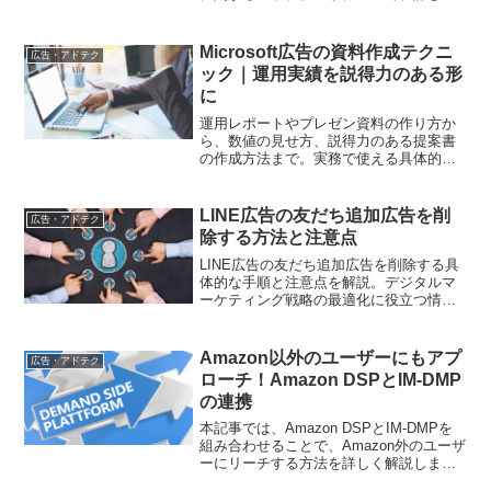
解説します。
Microsoft広告の資料作成テクニ
広告・アドテク
ック｜運用実績を説得力のある形
に
運用レポートやプレゼン資料の作り方か
ら、数値の見せ方、説得力のある提案書
の作成方法まで。実務で使える具体的な
テクニックを解説します
LINE広告の友だち追加広告を削
広告・アドテク
除する方法と注意点
LINE広告の友だち追加広告を削除する具
体的な手順と注意点を解説。デジタルマ
ーケティング戦略の最適化に役立つ情報
を提供します
Amazon以外のユーザーにもアプ
広告・アドテク
ローチ！Amazon DSPとIM-DMP
の連携
本記事では、Amazon DSPとIM-DMPを
組み合わせることで、Amazon外のユーザ
ーにリーチする方法を詳しく解説しま
す。これにより、広告キャンペーンの効