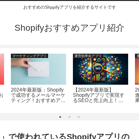
おすすめのShppifyアプリを紹介するサイトです
Shopifyおすすめアプリ紹介
マーケティングアプリ
運営効率化アプリ
2024年最新版：Shopify
【2024年最新版】
お
で成功するメールマーケ
Shopifyアプリで実現す
リ
ティング！おすすめアプ
るSEOと売上向上！経
果
リランキングTOP10
費削減に効くTop15のア
プリをランキング比較
で使われているShopifyアプリの