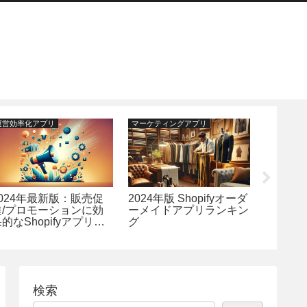
運営効率化アプリ
マーケティングアプリ
マーケティ
2024年最新版：販売促
2024年版 Shopifyオーダ
【202
進/プロモーションに効
ーメイドアプリランキン
Shopi
的なShopifyアプリラ
グ
トアプ
ンキングTOP15
7選
検索