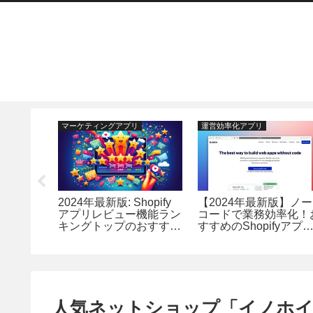
マーケティングアプリ
運営効率化アプリ
hopify
2024年最新版: Shopify
【2024年最新版】ノー
フォーム
アプリレビュー機能ラン
コードで業務効率化！
1アプリ
キングトップのおすすめ
すすめのShopifyアプ
式ガイド
17選
24選
人気ネットショップ「イノホイ」