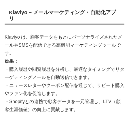
記
事
Klaviyo – メールマーケティング・自動化アプ
作
リ
成
用
G
P
Klaviyo は、顧客データをもとにパーソナライズされたメ
T
ールやSMSを配信できる高機能マーケティングツールで
s
の
す。
発
効果：
言
・購入履歴や閲覧履歴を分析し、最適なタイミングでリタ
：
ーゲティングメールを自動送信できます。
・ニュースレターやクーポン配信を通じて、リピート購入
やファン化を促進します。
・Shopifyとの連携で顧客データを一元管理し、LTV（顧
客生涯価値）の向上に貢献します。