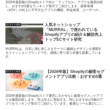
2026年最新版のShopifyストア向け「アップセル」アプリを徹底比較
し、おすすめ5選をランキング形式でご紹介します。顧客単価
（AOV）の向上に不可欠なアプリの機能、料金体系、ユーザーの評
判を詳しく解説。最適なアプリ選びをサポートします。
人気ネットショップ
ECサイト研究
「MURRAL」で使われている
Shopifyアプリの紹介＆解説売上
トップECサイト研究
MURRALは、日常に潜む美しさをテーマに繊細なデザインを展開す
るファッションブランドです。感情に寄り添う衣服を提案していま
す。
【2026年版】Shopifyの顧客セグ
ECサイト研究
メントアプリ比較：おすすめ5選
2026年最新版のShopifyストア運営に欠かせない顧客セグメントアプ
リを徹底比較します。売上向上に直結する、特におすすめの5個のア
プリをランキング形式でご紹介しています。最適なツール選びにご活
用ください。