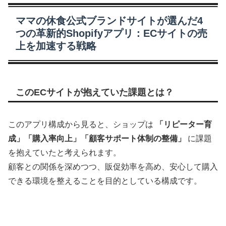
ママの休食公式ブランドサイトが選んだ4
つの革新的Shopifyアプリ：ECサイトの売
上を加速する戦略
S
このECサイトが抱えていた課題とは？
h
o
p
このアプリ構成から見ると、ショップは
「リピーター育
i
f
成」「購入率向上」「顧客サポート体制の整備」
に課題
y
を抱えていたと考えられます。
人
顧客との関係を深めつつ、販促効率を高め、安心して購入
気
サ
できる環境を整えることを目的としている構成です。
イ
ト
研
究