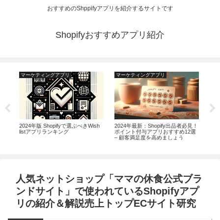
おすすめのShppifyアプリを紹介するサイトです
Shopifyおすすめアプリ紹介
マーケティングアプリ
マーケティングアプリ
マ
ント
2024年版 Shopifyで選ぶべきWish
2024年最新：Shopify出品者必見！
【2
listアプリランキング
ポイント付与アプリおすすめ12選
成
– 顧客満足度を高めましょう
ップ
人気ネットショップ「ママの休食公式ブラ
ンドサイト」で使われているShopifyアプ
リの紹介＆解説売上トップECサイト研究