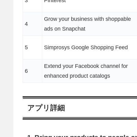
3
Pinterest
Grow your business with shoppable
4
ads on Snapchat
5
Simprosys Google Shopping Feed
Extend your Facebook channel for
6
enhanced product catalogs
アプリ詳細