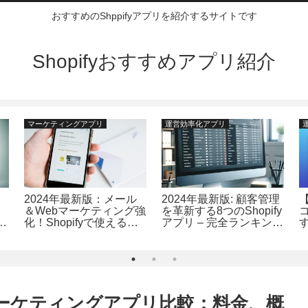
おすすめのShppifyアプリを紹介するサイトです
Shopifyおすすめアプリ紹介
マーケティングアプリ
運営効率化アプリ
2024年最新版：メール
2024年最新版: 顧客管理
＆Webマーケティング強
を革新する8つのShopify
ン
化！Shopifyで使えるア
アプリ – 完全ランキング
す
プリTOP12 ランキング
解説
2
形式で徹底解説
キ
位マーケティングアプリ比較：料金、概