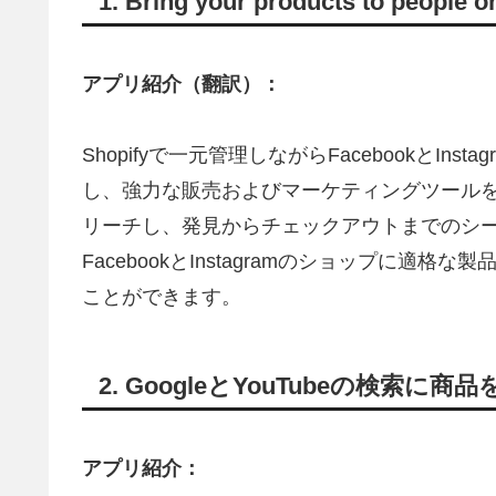
1. Bring your products to people 
アプリ紹介（翻訳）：
Shopifyで一元管理しながらFacebookとI
し、強力な販売およびマーケティングツール
リーチし、発見からチェックアウトまでのシ
FacebookとInstagramのショップに
ことができます。
2. GoogleとYouTubeの検索に商
アプリ紹介：