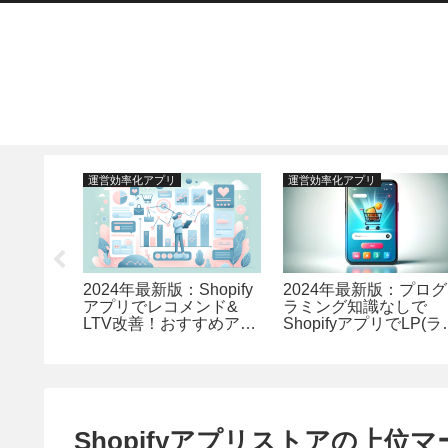
運営効率化アプリ
運営効率化アプリ
hopify
2024年最新版：Shopify
2024年最新版：プログ
ットボッ
アプリでレコメンド&
ラミング知識なしで
2選ラン
LTV改善！おすすめアプ
ShopifyアプリでLP(ラ
リTOP13ランキング-カ
ディングページ)を作
スタム検索とおすすめ機
成！CVR改善に貢献す
能の強化
るTOP９のアプリラン
ング
Shopifyアプリストアの上