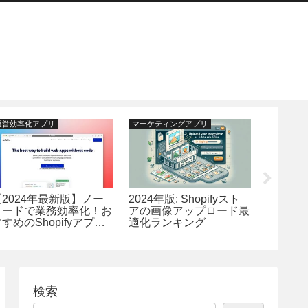
運営効率化アプリ
マーケティングアプリ
運営効率化
【2024年最新版】ノー
2024年版: Shopifyスト
2024年最
コードで業務効率化！お
アの画像アップロード最
で使え
すめのShopifyアプリ
適化ランキング
書・領収
4選
効率化
鍵
検索