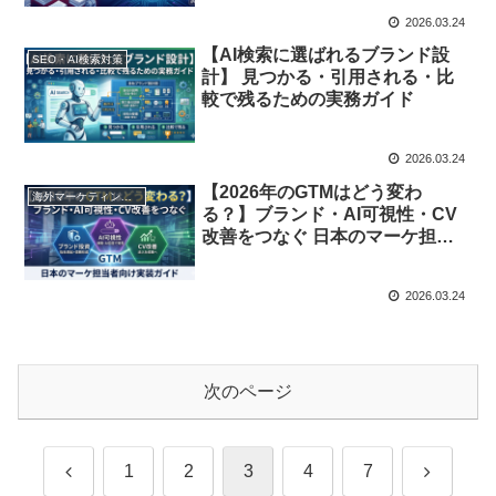
2026.03.24
【AI検索に選ばれるブランド設
SEO・AI検索対策
計】 見つかる・引用される・比
較で残るための実務ガイド
2026.03.24
【2026年のGTMはどう変わ
海外マーケティング動向
る？】ブランド・AI可視性・CV
改善をつなぐ 日本のマーケ担当
者向け実装ガイド
2026.03.24
次のページ
前
次
1
2
3
4
7