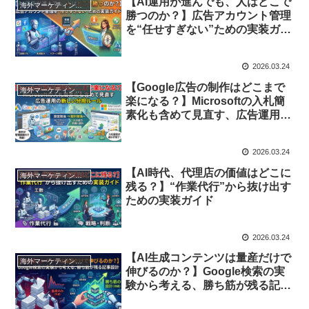
【AI運用が進んでも、人はどこで
海外マーケティング動向
勝つのか？】広告アカウント管理
を“任せすぎない”ための実装ガイ
ド
2026.03.24
【Google広告の制作はどこまで
海外マーケティング動向
楽になる？】Microsoftの入札簡
素化も含めて見直す、広告運用の
新しい分担ルール
2026.03.24
【AI時代、代理店の価値はどこに
海外マーケティング動向
残る？】“作業代行”から抜け出す
ための実装ガイド
2026.03.24
【AI生成コンテンツは量産だけで
海外マーケティング動向
伸びるのか？】Google検索の実
験から考える、勝ち筋が残る記事
設計