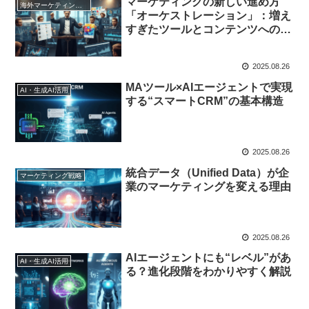
マーケティングの新しい進め方
海外マーケティング動向
「オーケストレーション」：増え
すぎたツールとコンテンツへの対
処法
2025.08.26
MAツール×AIエージェントで実現
AI・生成AI活用
する“スマートCRM”の基本構造
2025.08.26
統合データ（Unified Data）が企
マーケティング戦略
業のマーケティングを変える理由
2025.08.26
AIエージェントにも“レベル”があ
AI・生成AI活用
る？進化段階をわかりやすく解説