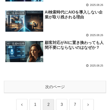
2025.08.26
AI検索時代にAIOを導入しない企
AI・生成AI活用
業が取り残される理由
2025.08.26
顧客対応がAIに置き換わっても人
AI・生成AI活用
間不要にならないのはなぜか？
2025.08.25
次のページ
前
次
1
2
3
7