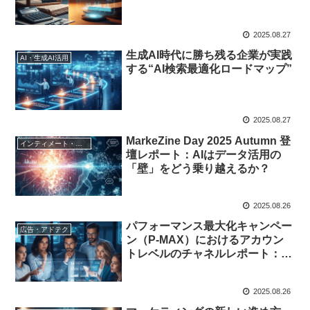
2025.08.27
生成AI時代に勝ち残る企業が実践
AI・生成AI活用
する“AI検索最適化ロードマップ”
2025.08.27
MarkeZine Day 2025 Autumn 登
インティメート・マージャー
壇レポート：AIはデータ活用の
「壁」をどう乗り越えるか？
2025.08.26
パフォーマンス最大化キャンペー
広告・アドテク
ン（P-MAX）におけるアカウン
トレベルのチャネルレポート：統
合されたインサイトがもたらす戦
略的価値
2025.08.26