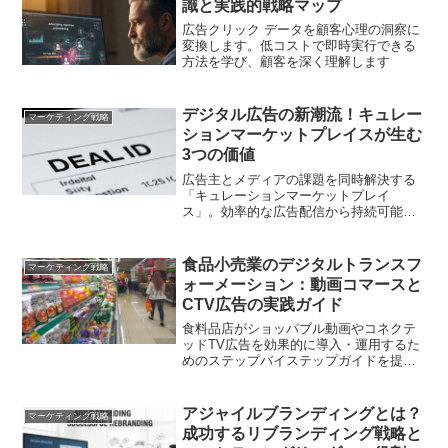
識と実践的戦略マップ
広告クリック データを顧客心理の洞察に
変換します。低コストで即時実行できる
方法を学び、顧客を深く理解します
デジタル広告の新潮流！キュレー
マーケティング戦略
ションマーケットプレイスが生む
3つの価値
広告主とメディアの課題を同時解決する
「キュレーションマーケットプレイ
ス」。効率的な広告配信から持続可能な
エコシステム構築まで、その核心を事例
と共に解説します
食品小売業のデジタルトランスフ
マーケティング戦略
ォーメーション：動画コマースと
CTV広告の実践ガイド
食料品店がショッパブル動画やコネクテ
ッドTV広告を効果的に導入・運用するた
めのステップバイステップガイドを提供
します。
アジャイルブランディングとは？
マーケティング戦略
成功するリブランディング戦略と