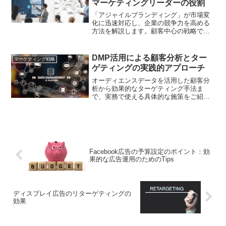
マーケティングリーダーの役割
「アジャイルブランディング」が市場変
化に迅速対応し、企業の競争力を高める
方法を解説します。顧客中心の戦略で成
功しよう
DMP活用による顧客分析とター
マーケティング戦略
ゲティングの実践的アプローチ
オーディエンスデータを活用した顧客分
析から効果的なターゲティング手法ま
で、実務で使える具体的な施策をご紹介
します
Facebook広告の予算設定のポイント：効
果的な広告運用のためのTips
ディスプレイ広告のリターゲティングの
効果