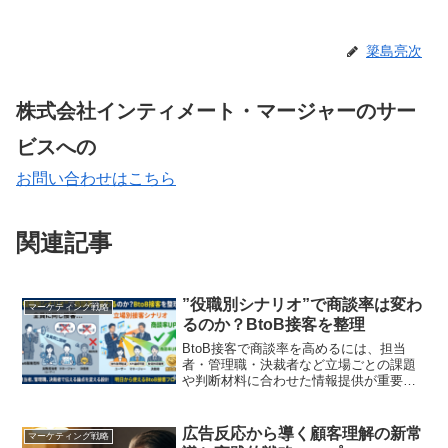
簗島亮次
株式会社インティメート・マージャーのサー
ビスへの
お問い合わせはこちら
関連記事
”役職別シナリオ”で商談率は変わ
マーケティング戦略
るのか？BtoB接客を整理
BtoB接客で商談率を高めるには、担当
者・管理職・決裁者など立場ごとの課題
や判断材料に合わせた情報提供が重要で
す。本記事では、役職別シナリオの考え
方、FAQ・営業資料・接客シナリオへの
落とし込み方を実務視点で解説します
広告反応から導く顧客理解の新常
マーケティング戦略