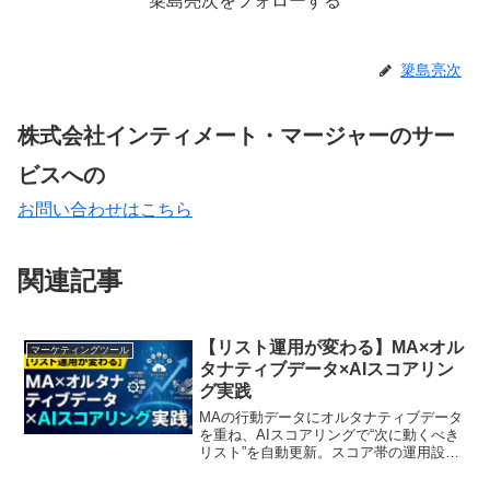
簗島亮次をフォローする
簗島亮次
株式会社インティメート・マージャーのサー
ビスへの
お問い合わせはこちら
関連記事
【リスト運用が変わる】MA×オル
マーケティングツール
タナティブデータ×AIスコアリン
グ実践
MAの行動データにオルタナティブデータ
を重ね、AIスコアリングで“次に動くべき
リスト”を自動更新。スコア帯の運用設
計、理由付き通知、炎上しないガードレ
ールまで実務整理