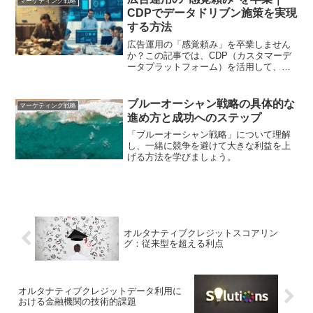
マーケティング戦略
CDPでデータドリブン施策を実現
する方法
広告運用の「感覚頼み」を卒業しません
か？この記事では、CDP（カスタマーデ
ータプラットフォーム）を活用して、散
在する顧客データを統合・分析し、デー
タドリブンな広告施策を実現する具体的
な方法を解説します。ターゲティング精
ブルーオーシャン戦略の具体的な
マーケティング戦略
度や費用対効果を改善したいマーケティ
進め方と成功へのステップ
ング担当者様におすすめです
「ブルーオーシャン戦略」について理解
し、一緒に競争を避けて大きな利益を上
げる方法を学びましょう。
オルタナティブクレジットスコアリン
グ：従来型を超える利点
オルタナティブクレジットデータ利用に
おける金融機関の技術的課題