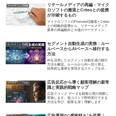
リテールメディアの再編：マイク
マーケティング戦略
ロソフトの撤退とCriteoとの提携
が示唆するもの
マイクロソフトのPromoteIQ撤退とCriteo
との戦略的提携から、リテールメディア
業界の再編動向と今後のマーケティング
戦略への影響を解説します。
セグメント自動生成の実務：ルー
マーケティング戦略
ルベースからAIベースへ移行する
方法
AIを活用したセグメント自動生成の移行
方法を解説。ルールからAIへ切り替え、
効率的な運用を実現するステップを示し
ます
広告反応から導く顧客理解の新常
マーケティング戦略
識と実践的戦略マップ
広告クリック データを顧客心理の洞察に
変換します。低コストで即時実行できる
方法を学び、顧客を深く理解します
広告運用の“感覚頼み”を卒業｜