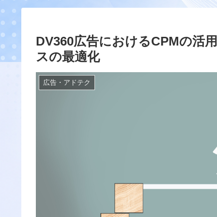
DV360広告におけるCPMの
スの最適化
広告・アドテク