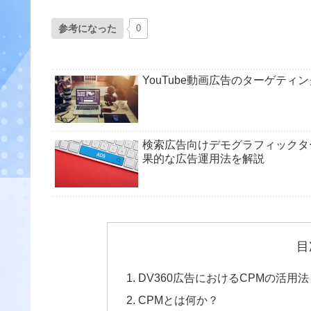
参考になった
0
YouTube動画広告のターゲテ
検索広告向けデモグラフィックタ
果的な広告運用法を解説
目
DV360広告におけるCPMの活
CPMとは何か？