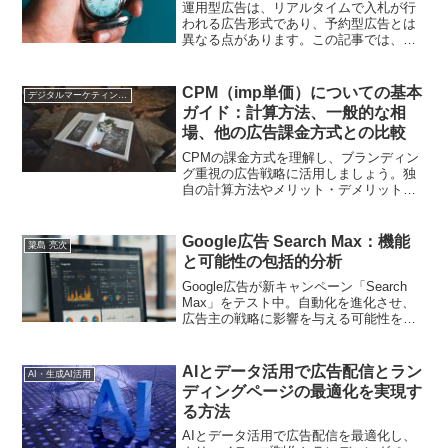
運用型広告は、リアルタイムで入札が行
われる広告形式であり、予約型広告とは
異なる点があります。この記事では、運
用型広告の基本的な仕組みや予約型広告
との違いについて解説します。
CPM（imp単価）についての基本
デジタルマーケティング基礎
ガイド：計算方法、一般的な相
場、他の広告課金方式との比較
CPMの課金方式を理解し、ブランディン
グ重視の広告戦略に活用しましょう。独
自の計算方法やメリット・デメリットを
学びます。
Google広告 Search Max：機能
簗島 亮次
と可能性の包括的分析
Google広告が新キャンペーン「Search
Max」をテスト中。自動化を進化させ、
広告主の戦略に影響を与える可能性を探
ります
AIとデータ活用で広告配信とラン
AI・生成AI活用
ディングページの最適化を実現す
る方法
AIとデータ活用で広告配信を最適化し、