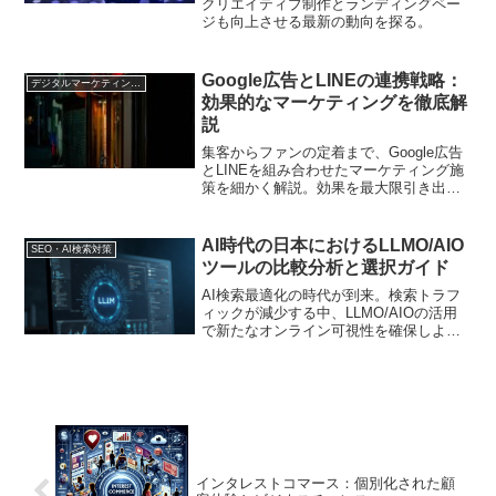
クリエイティブ制作とランディングペー
ジも向上させる最新の動向を探る。
Google広告とLINEの連携戦略：
デジタルマーケティング基礎
効果的なマーケティングを徹底解
説
集客からファンの定着まで、Google広告
とLINEを組み合わせたマーケティング施
策を細かく解説。効果を最大限引き出す
ポイントを探ります。
AI時代の日本におけるLLMO/AIO
SEO・AI検索対策
ツールの比較分析と選択ガイド
AI検索最適化の時代が到来。検索トラフ
ィックが減少する中、LLMO/AIOの活用
で新たなオンライン可視性を確保しよ
う！
インタレストコマース：個別化された顧