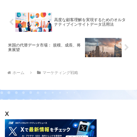
す。
高度な顧客理解を実現するためのオルタ
ナティブインサイトデータ活用法
米国の代替データ市場： 規模、成長、将
来展望
ホーム
マーケティング戦略
X