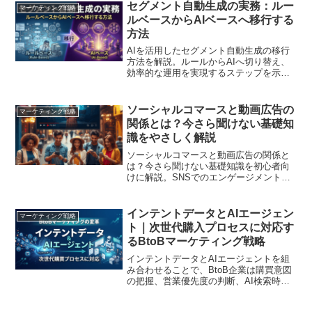
セグメント自動生成の実務：ルー
マーケティング戦略
ルベースからAIベースへ移行する
方法
AIを活用したセグメント自動生成の移行
方法を解説。ルールからAIへ切り替え、
効率的な運用を実現するステップを示し
ます
ソーシャルコマースと動画広告の
マーケティング戦略
関係とは？今さら聞けない基礎知
識をやさしく解説
ソーシャルコマースと動画広告の関係と
は？今さら聞けない基礎知識を初心者向
けに解説。SNSでのエンゲージメントを
高め、視聴から購入までシームレスに繋
げる最新戦略を紹介します
インテントデータとAIエージェン
マーケティング戦略
ト｜次世代購入プロセスに対応す
るBtoBマーケティング戦略
インテントデータとAIエージェントを組
み合わせることで、BtoB企業は購買意図
の把握、営業優先度の判断、AI検索時代
の情報設計を進めやすくなります。次世
代購入プロセスへの対応方法を解説しま