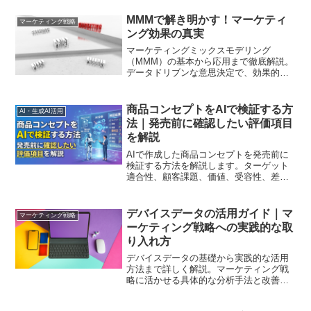
MMMで解き明かす！マーケティ
マーケティング戦略
ング効果の真実
マーケティングミックスモデリング
（MMM）の基本から応用まで徹底解説。
データドリブンな意思決定で、効果的な
マーケティング戦略を構築する方法を学
びましょう
商品コンセプトをAIで検証する方
AI・生成AI活用
法｜発売前に確認したい評価項目
を解説
AIで作成した商品コンセプトを発売前に
検証する方法を解説します。ターゲット
適合性、顧客課題、価値、受容性、差別
化、信頼性、価格、購入障壁などの評価
項目と、AI評価から顧客インタビュー、
アンケート、LPテストへ進む実践手順を
デバイスデータの活用ガイド｜マ
マーケティング戦略
紹介します。
ーケティング戦略への実践的な取
り入れ方
デバイスデータの基礎から実践的な活用
方法まで詳しく解説。マーケティング戦
略に活かせる具体的な分析手法と改善施
策をご紹介します