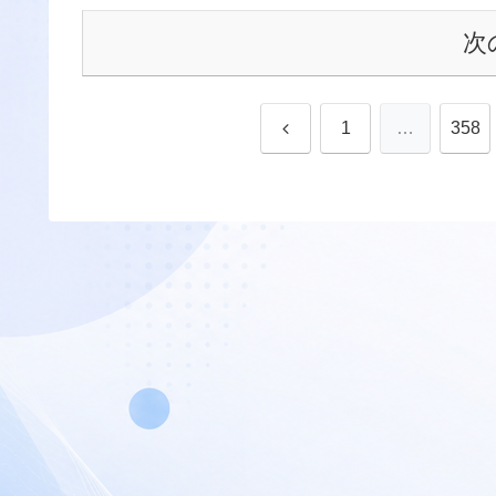
次
前
1
…
358
へ