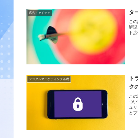
タ
広告・アドテク
この
解説
ト広
ト
デジタルマーケティング基礎
ク
この
つい
ュリ
とプ