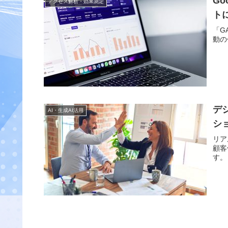
Go
アクセス解析・効果測定
ト
「G
動の
デ
AI・生成AI活用
シ
リア
顧客
す。