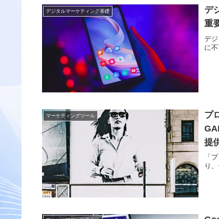
デ
デジタルマーケティング基礎
重
デジ
に不
プロ
マーケティングツール
GA
提
「プ
り、