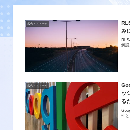
R
広告・アドテク
み
RL
解説
G
広告・アドテク
ッ
る
Go
性と