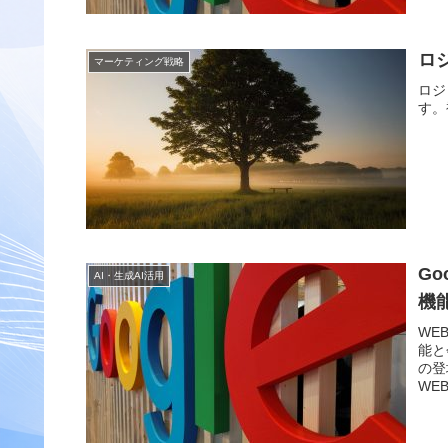
ロ
マーケティング戦略
ロジ
す。
Go
AI・生成AI活用
機
WE
能と
の登
WE
りま