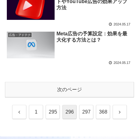
トやYouTube広告の効果アップ
方法
2024.05.17
Meta広告の予算設定：効果を最
広告・アドテク
大化する方法とは？
2024.05.17
次のページ
前
次
1
295
296
297
368
へ
へ