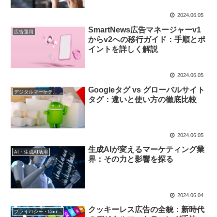
2024.06.05
SmartNews広告マネージャーv1
広告運用
からv2への移行ガイド：手順とポ
イントを詳しく解説
2024.06.05
Googleタグ vs グローバルサイト
デジタルマーケティング基礎
タグ：違いと使い方の徹底比較
2024.06.05
生成AIが変えるマーケティング業
AI・生成AI活用
界：その力と影響を探る
2024.06.04
クッキーレス広告の全貌：新時代
プライバシー・Cookie規制