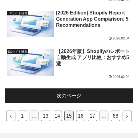
[2026 Edition] Shopify Report
ECサイト研究
Generation App Comparison: 5
Recommendations
2026.02.04
【2026年版】Shopifyのレポート
ECサイト研究
自動生成 アプリ比較：おすすめ5
選
2026.02.04
次のページ
前
次
1
…
13
14
15
16
17
…
66
へ
へ