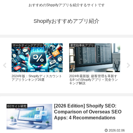
おすすめのShppifyアプリを紹介するサイトです
Shopifyおすすめアプリ紹介
マーケティングアプリ
運営効率化アプリ
運
する
2024年版：Shopifyディスカウント
2024年最新版: 顧客管理を革新す
20
め
アプリランキング26選
る8つのShopifyアプリ – 完全ラン
を
キング解説
めア
[2026 Edition] Shopify SEO:
ECサイト研究
Comparison of Overseas SEO
Apps: 4 Recommendations
2026.02.06