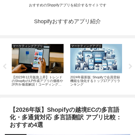
おすすめのShppifyアプリを紹介するサイトです
Shopifyおすすめアプリ紹介
マーケティングアプリ
マーケティングアプリ
運
き卸
【2023年12月版急上昇】トレンド
2024年最新版: Shopifyで会員登録
20
のShopifyのLP作成アプリの価格や
機能を強化するトップ17アプリラ
ブス
評判を徹底解説！コーディングな
ンキング
すめ
しでランディングページを作成す
るアプリ10選
【2026年版】Shopifyの越境ECの多言語
化・多通貨対応 多言語翻訳 アプリ比較：
おすすめ4選