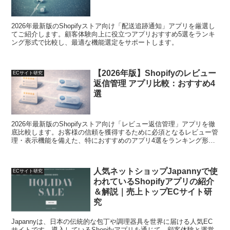
2026年最新版のShopifyストア向け「配送追跡通知」アプリを厳選し
てご紹介します。顧客体験向上に役立つアプリおすすめ5選をランキ
ング形式で比較し、最適な機能選定をサポートします。
【2026年版】Shopifyのレビュー
ECサイト研究
返信管理 アプリ比較：おすすめ4
選
2026年最新版のShopifyストア向け「レビュー返信管理」アプリを徹
底比較します。お客様の信頼を獲得するために必須となるレビュー管
理・表示機能を備えた、特におすすめのアプリ4選をランキング形式
でご紹介しています。最適なアプリ選びをサポートいたします。
人気ネットショップJapannyで使
ECサイト研究
われているShopifyアプリの紹介
＆解説｜売上トップECサイト研
究
Japannyは、日本の伝統的な包丁や調理器具を世界に届ける人気EC
サイトです。導入しているShopifyアプリを通じて、顧客体験と運営