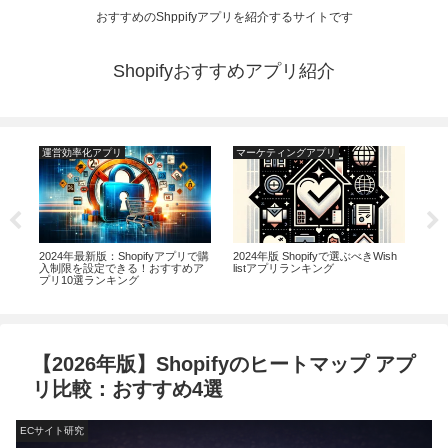
おすすめのShppifyアプリを紹介するサイトです
Shopifyおすすめアプリ紹介
運営効率化アプリ
マーケティングアプリ
運
アプ
2024年最新版：Shopifyアプリで購
2024年版 Shopifyで選ぶべきWish
​​
ザー
入制限を設定できる！おすすめア
listアプリランキング
TO
プリ10選ランキング
活
【2026年版】Shopifyのヒートマップ アプ
リ比較：おすすめ4選
ECサイト研究