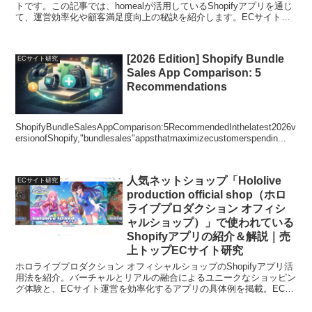
トです。この記事では、homealが活用しているShopifyアプリを通じ
て、運営効率化や顧客満足度向上の秘訣を紹介します。ECサイト運
営の参考になる事例です。
[2026 Edition] Shopify Bundle
ECサイト研究
Sales App Comparison: 5
Recommendations
ShopifyBundleSalesAppComparison:5RecommendedInthelatest2026v
ersionofShopify,"bundlesales"appsthatmaximizecustomerspendin...
人気ネットショップ「Hololive
ECサイト研究
production official shop（ホロ
ライブプロダクション オフィシ
ャルショップ）」で使われている
Shopifyアプリの紹介＆解説｜売
上トップECサイト研究
ホロライブプロダクション オフィシャルショップのShopifyアプリ活
用法を紹介。バーチャルとリアルの融合によるユニークなショッピン
グ体験と、ECサイト運営を効率化するアプリの具体例を掲載。ECサ
イトの開発や運営に役立つ情報満載。