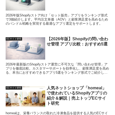
2026年版Shopifyストア向け「セット販売」アプリをランキング形式
で3個紹介します。平均注文単価（AOV）と顧客満足度を高めるため
のバンドル戦略を実現する最適なアプリ選定をサポートします。
【2026年版】Shopifyの問い合わ
ECサイト研究
せ管理 アプリ比較：おすすめ5選
2026年最新版のShopifyストア運営に不可欠な「問い合わせ管理」ア
プリを徹底比較。カスタマーサポートを効率化し、顧客満足度を高め
る、本当におすすめできるアプリ5選をランキング形式でご紹介しま
す。
人気ネットショップ「homeal」
ECサイト研究
で使われているShopifyアプリの
紹介＆解説｜売上トップECサイ
ト研究
homealは、栄養バランスの取れた冷凍食品を提供する人気のECサイ