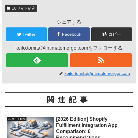
ECサイト研究
シェアする
Twitter
Facebook
コピー
keito.tomita@intimatemerger.comをフォローする
keito.tomita@intimatemerger.com
関連記事
[2026 Edition] Shopify
ECサイト研究
Fulfillment Integration App
Comparison: 6
Recommendations