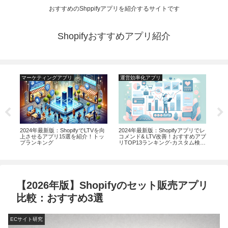
おすすめのShppifyアプリを紹介するサイトです
Shopifyおすすめアプリ紹介
マーケティングアプリ
運営効率化アプリ
マ
い合
2024年最新版：ShopifyでLTVを向
2024年最新版：Shopifyアプリでレ
【2
アプ
上させるアプリ15選を紹介！トッ
コメンド& LTV改善！おすすめアプ
成
プランキング
リTOP13ランキング-カスタム検索
ップ
とおすすめ機能の強化
【2026年版】Shopifyのセット販売アプリ
比較：おすすめ3選
ECサイト研究