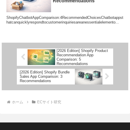
Recommendations
ShopifyChatbotAppComparison:4RecommendedChoicesChatbotappst
hatcanquicklyrespondtocustomerinquiriesareanessentialelemento...
[2026 Edition] Shopify Product
Recommendation App
Comparison: 5
Recommendations
[2026 Edition] Shopify Bundle
Sales App Comparison: 3
Recommendations
ホーム
ECサイト研究