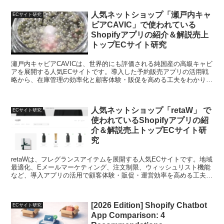
人気ネットショップ「瀬戸内キャ
ECサイト研究
ビアCAVIC」で使われている
Shopifyアプリの紹介＆解説売上
トップECサイト研究
瀬戸内キャビアCAVICは、世界的にも評価される純国産の高級キャビ
アを展開する人気ECサイトです。導入した予約販売アプリの活用戦
略から、在庫管理の効率化と顧客体験・販促を高める工夫をわかりや
すく解説します。
人気ネットショップ「retaW」 で
ECサイト研究
使われているShopifyアプリの紹
介＆解説売上トップECサイト研
究
retaWは、フレグランスアイテムを展開する人気ECサイトです。地域
最適化、Eメールマーケティング、注文制限、ウィッシュリスト機能
など、導入アプリの活用で顧客体験・販促・運営効率を高める工夫を
わかりやすく解説します。
[2026 Edition] Shopify Chatbot
ECサイト研究
App Comparison: 4