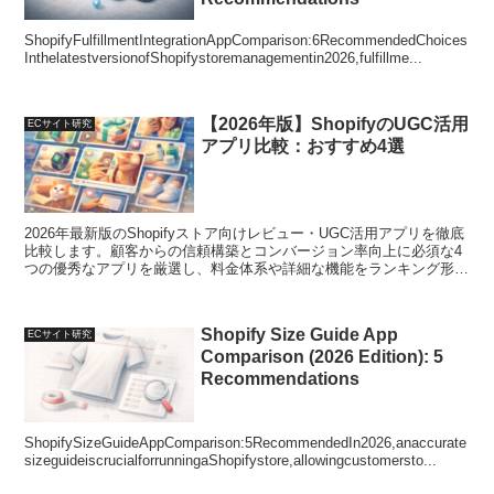
ShopifyFulfillmentIntegrationAppComparison:6RecommendedChoices
InthelatestversionofShopifystoremanagementin2026,fulfillme...
【2026年版】ShopifyのUGC活用
ECサイト研究
アプリ比較：おすすめ4選
2026年最新版のShopifyストア向けレビュー・UGC活用アプリを徹底
比較します。顧客からの信頼構築とコンバージョン率向上に必須な4
つの優秀なアプリを厳選し、料金体系や詳細な機能をランキング形式
で解説。最適なアプリ選びをサポートいたします
Shopify Size Guide App
ECサイト研究
Comparison (2026 Edition): 5
Recommendations
ShopifySizeGuideAppComparison:5RecommendedIn2026,anaccurate
sizeguideiscrucialforrunningaShopifystore,allowingcustomersto...