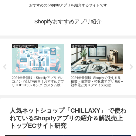
おすすめのShppifyアプリを紹介するサイトです
Shopifyおすすめアプリ紹介
運営効率化アプリ
運営効率化アプリ
運
[20
ピ
越境
介
ア
2024年最新版：Shopifyアプリでレ
2024年最新版: Shopifyで使える見
ア
コメンド& LTV改善！おすすめアプ
積書・請求書・領収書アプリ 6選 –
リTOP13ランキング-カスタム検索
効率化とカスタマイズの鍵
とおすすめ機能の強化
人気ネットショップ「CHILLAXY」 で使わ
れているShopifyアプリの紹介＆解説売上
トップECサイト研究