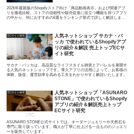
2026年最新版のShopifyストア向け「商品動画表示」および関連アプ
リを徹底比較。ストアの信頼性や販売促進に役立つ機能を持つアプリ
の中から、特におすすめの6選をランキング形式で詳しく解説しま
す。最適なアプリ選びをサポートします。
人気ネットショップ サカナ・バ
ECサイト研究
ッカ で使われているShopifyアプ
リの紹介＆解説 売上トップECサ
イト研究
サカナ・バッカは、高品質なライフスタイル雑貨とアパレルを展開す
る人気のネットショップです。導入アプリの活用によって、お客様の
体験、販促、運営効率を高める工夫をわかりやすく解説いたします。
人気ネットショップ「ASUNARO
ECサイト研究
STONE」で使われているShopify
アプリの紹介＆解説売上トップ
ECサイト研究
ASUNARO STONE公式サイトでは、オーダージュエリーや天然石を
専門に取り扱っています。職人が丁寧に仕上げる一点もののジュエリ
ーを販売しています。