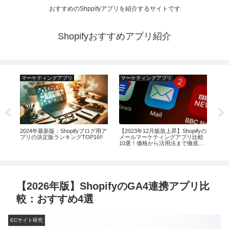
おすすめのShppifyアプリを紹介するサイトです
Shopifyおすすめアプリ紹介
マーケティングアプリ
マーケティングアプリ
運
プ
2024年最新版：Shopifyブログ用ア
【2023年12月版急上昇】Shopifyの
Sh
プリの決定版ランキングTOP16!!
メールマーケティングアプリ比較
リ
10選！価格から活用法まで徹底解
説
【2026年版】ShopifyのGA4連携アプリ比
較：おすすめ4選
ECサイト研究