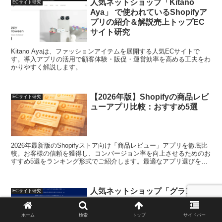
人気ネットショップ「Kitano
ECサイト研究
Aya」 で使われているShopifyア
プリの紹介＆解説売上トップEC
サイト研究
Kitano Ayaは、ファッションアイテムを展開する人気ECサイトで
す。導入アプリの活用で顧客体験・販促・運営効率を高める工夫をわ
かりやすく解説します。
【2026年版】Shopifyの商品レビ
ECサイト研究
ューアプリ比較：おすすめ5選
2026年最新版のShopifyストア向け「商品レビュー」アプリを徹底比
較。お客様の信頼を獲得し、コンバージョン率を向上させるためのお
すすめ5選をランキング形式でご紹介します。最適なアプリ選びをサ
ポートします。
人気ネットショップ「グランリヴ
ECサイト研究
ィエール箱根」で使われている
Shopifyアプリの紹介＆解説売上
ホーム
検索
トップ
サイドバー
トップECサイト研究