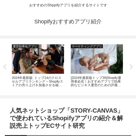
おすすめのShppifyアプリを紹介するサイトです
Shopifyおすすめアプリ紹介
運営効率化アプリ
マーケティングアプリ
マ
見！
2024年最新版: トップ14のクロス
[2024年最新版トップ39]Shopify運
20
2選
セルアプリランキング – Shopifyス
用者必見！おすすめアプリで効果
リの
トアの売り上げを加速させる秘
的なビジネス運営のための評価と
上
訣！
解説
人気ネットショップ「STORY-CANVAS」
で使われているShopifyアプリの紹介＆解
説売上トップECサイト研究