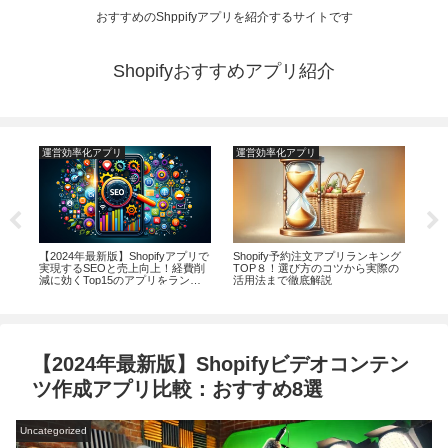
おすすめのShppifyアプリを紹介するサイトです
Shopifyおすすめアプリ紹介
運営効率化アプリ
運営効率化アプリ
マ
モー
【2024年最新版】Shopifyアプリで
​​Shopify予約注文アプリランキング
20
リラ
実現するSEOと売上向上！経費削
TOP８！選び方のコツから実際の
ー
減に効くTop15のアプリをランキ
活用法まで徹底解説
ング比較
【2024年最新版】Shopifyビデオコンテン
ツ作成アプリ比較：おすすめ8選
Uncategorized