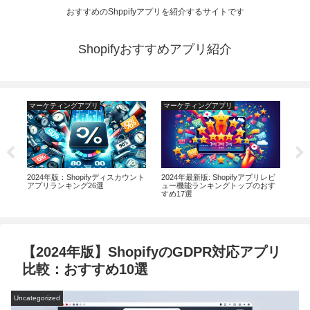
おすすめのShppifyアプリを紹介するサイトです
Shopifyおすすめアプリ紹介
マーケティングアプリ
マーケティングアプリ
マ
ン
2024年版：Shopifyディスカウント
2024年最新版: Shopifyアプリレビ
20
アプリランキング26選
ュー機能ランキングトップのおす
プリ
すめ17選
【2024年版】ShopifyのGDPR対応アプリ
比較：おすすめ10選
Uncategorized