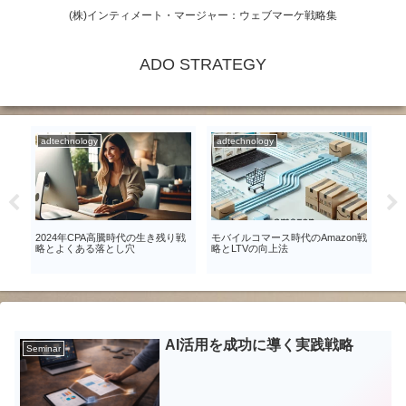
(株)インティメート・マージャー：ウェブマーケ戦略集
ADO STRATEGY
adtechnology
adtechnology
Un
ク
2024年CPA高騰時代の生き残り戦
モバイルコマース時代のAmazon戦
リ
ン
略とよくある落とし穴
略とLTVの向上法
事例
ル
AI活用を成功に導く実践戦略
Seminar