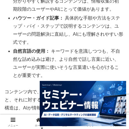
分かりやすく解説するコンテンツは、情報収集の初
期段階のユーザーやAIにとって価値があります。
ハウツー・ガイド記事：
具体的な手順や方法をステ
ップ・バイ・ステップで説明するコンテンツは、ユ
ーザーの問題解決に直結し、AIにも理解されやすい形
式です。
自然言語の使用：
キーワードを意識しつつも、不自
然な詰め込みは避け、より自然で話し言葉に近い、
ユーザーが実際に使いそうな言葉遣いを心がけるこ
とが重要です。
コンテンツ内で、明確な質問（見出しHタグなどで示す）
と、それに対する簡潔で直接的な回答をセットで提示する
構造は、AIが情報を抽出しやすいため特に効果的です。
AIが理解しやすいコンテンツ構造化
メニュー
ホーム
検索
トップ
サイドバー