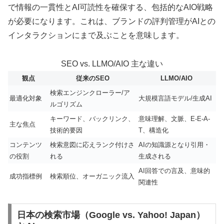
で情報の一貫性とAI可読性を確保する、包括的なAIO戦略
が必要になります。これは、ブランドの評判管理がAIとの
インタラクションにまで及ぶことを意味します。
SEO vs. LLMO/AIO 主な違い
観点
従来のSEO
LLMO/AIO
検索エンジンクローラー/ア
最適化対象
大規模言語モデル/生成AI
ルゴリズム
キーワード、バックリンク、
意味理解、文脈、E-E-A-
主な焦点
技術的要因
T、構造化
コンテンツ
検索意図に応えランク付けさ
AIの知識源となり引用・
の役割
れる
生成される
AI回答での言及、意味的
成功指標例
検索順位、オーガニック流入
関連性
日本の検索市場（Google vs. Yahoo! Japan）