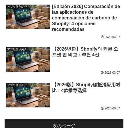
[Edición 2026] Comparación de
アプリ個別紹介
las aplicaciones de
compensación de carbono de
Shopify: 4 opciones
recomendadas
2026.03.07
【2026년판】Shopify의 카본 오
アプリ個別紹介
프셋 앱 비교：추천 4선
2026.03.07
【2026版】Shopify碳抵消应用对
アプリ個別紹介
比：4款推荐选择
2026.03.07
次のページ