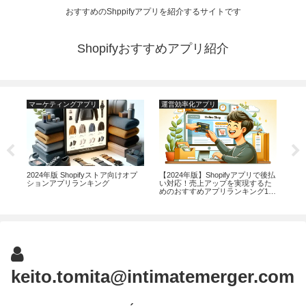
おすすめのShppifyアプリを紹介するサイトです
Shopifyおすすめアプリ紹介
マーケティングアプリ
運営効率化アプリ
マ
るド
2024年版 Shopifyストア向けオプ
【2024年版】Shopifyアプリで後払
20
ン
ションアプリランキング
い対応！売上アップを実現するた
AM
めのおすすめアプリランキング14
を向
選
ン
keito.tomita@intimatemerger.com