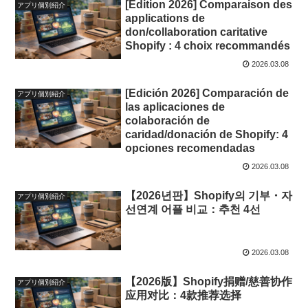
[Édition 2026] Comparaison des
アプリ個別紹介
applications de
don/collaboration caritative
Shopify : 4 choix recommandés
2026.03.08
[Edición 2026] Comparación de
アプリ個別紹介
las aplicaciones de
colaboración de
caridad/donación de Shopify: 4
opciones recomendadas
2026.03.08
【2026년판】Shopify의 기부・자
アプリ個別紹介
선연계 어플 비교：추천 4선
2026.03.08
【2026版】Shopify捐赠/慈善协作
アプリ個別紹介
应用对比：4款推荐选择