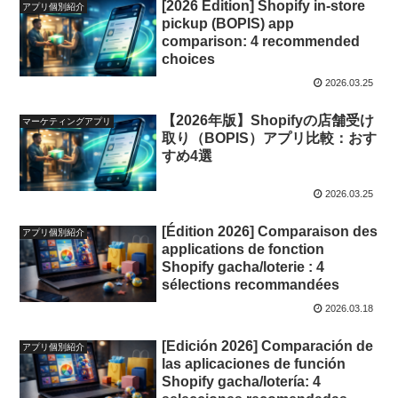
[2026 Edition] Shopify in-store
アプリ個別紹介
pickup (BOPIS) app
comparison: 4 recommended
choices
2026.03.25
【2026年版】Shopifyの店舗受け
マーケティングアプリ
取り（BOPIS）アプリ比較：おす
すめ4選
2026.03.25
[Édition 2026] Comparaison des
アプリ個別紹介
applications de fonction
Shopify gacha/loterie : 4
sélections recommandées
2026.03.18
[Edición 2026] Comparación de
アプリ個別紹介
las aplicaciones de función
Shopify gacha/lotería: 4