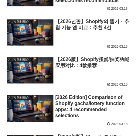
selecciones recomendadas
2026.03.18
【2026년판】Shopify의 뽑기・추
アプリ個別紹介
첨 기능 앱 비교：추천 4선
2026.03.18
【2026版】Shopify扭蛋/抽奖功能
アプリ個別紹介
应用对比：4款推荐
2026.03.18
[2026 Edition] Comparison of
アプリ個別紹介
Shopify gacha/lottery function
apps: 4 recommended
selections
2026.03.18