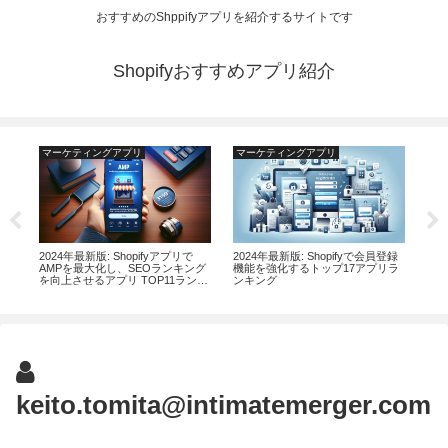
おすすめのShppifyアプリを紹介するサイトです
Shopifyおすすめアプリ紹介
マーケティングアプリ
マーケティングアプリ
マ
るド
2024年最新版: Shopifyアプリで
2024年最新版: Shopifyで会員登録
【2
ン
AMPを最大化し、SEOランキング
機能を強化するトップ17アプリラ
り（
を向上させるアプリ TOP11ランキ
ンキング
め4
ング
keito.tomita@intimatemerger.com