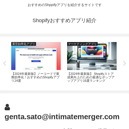
おすすめのShppifyアプリを紹介するサイトです
Shopifyおすすめアプリ紹介
運営効率化アプリ
マーケティングアプリ
運
対策
【2024年最新版】ノーコードで業
【2024年最新版】 Shopifyストア
20
！
務効率化！おすすめのShopifyアプ
成果向上のための最適なポップア
応の
リ24選
ップアプリ16選ランキング
ー
genta.sato@intimatemerger.com