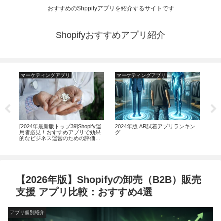
おすすめのShppifyアプリを紹介するサイトです
Shopifyおすすめアプリ紹介
マーケティングアプリ
マーケティングアプリ
運
る見
[2024年最新版トップ39]Shopify運
2024年版 AR試着アプリランキン
20
 –
用者必見！おすすめアプリで効果
グ
る配
的なビジネス運営のための評価と
ン
解説
【2026年版】Shopifyの卸売（B2B）販売
支援 アプリ比較：おすすめ4選
アプリ個別紹介