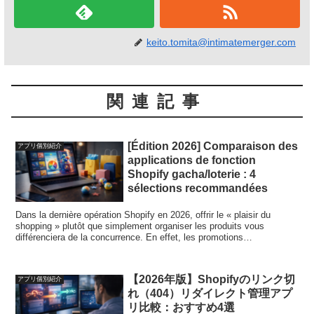
keito.tomita@intimatemerger.com
関連記事
[Édition 2026] Comparaison des
アプリ個別紹介
applications de fonction
Shopify gacha/loterie : 4
sélections recommandées
Dans la dernière opération Shopify en 2026, offrir le « plaisir du
shopping » plutôt que simplement organiser les produits vous
différenciera de la concurrence. En effet, les promotions
commerciales expérientielles telles que les gachas et les tirages de
loterie ont pour effet d'augmenter les dépenses des clients en
prolongeant la durée de séjour des clients et en réduisant les
【2026年版】Shopifyのリンク切
アプリ個別紹介
obstacles psychologiques. Dans cet article, nous allons vous
れ（404）リダイレクト管理アプ
expliquer sous forme de classement quatre applications
promotionnelles à la fois ludiques et pratiques. Nous fournissons un
リ比較：おすすめ4選