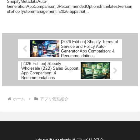
ShopifyMetadataAuto-
GenerationAppComparison:3RecommendedOptionsInthelatestversion
ofShopifystoremanagementin2026,appsthat...
[2026 Edition] Shopify Terms of
Service and Policy Auto-
Generator App Comparison: 4
Recommendations
[2026 Edition] Shopify
Wholesale (B2B) Sales Support
App Comparison: 4
Recommendations
ホーム
アプリ個別紹介