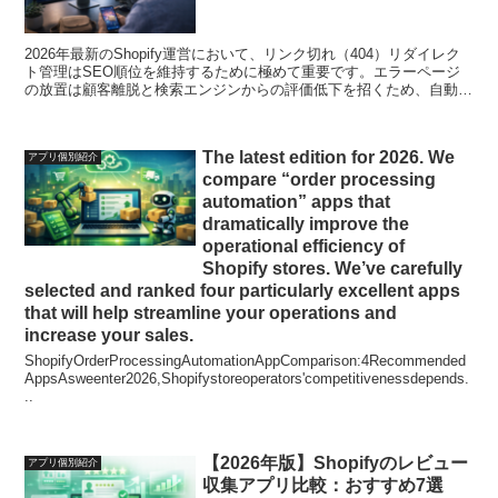
support puissant pour une construction de magasin passionnante et
des opérations fiables basées sur des données.
2026年最新のShopify運営において、リンク切れ（404）リダイレク
ト管理はSEO順位を維持するために極めて重要です。エラーページ
の放置は顧客離脱と検索エンジンからの評価低下を招くため、自動的
な転送設定が必須となるからです。本記事では、特に優れた4個のリ
ダイレクト管理アプリをランキング形式で詳しく解説します。最適な
アプリ選定を通じて、健全なストア環境と安心した運用を強力にサポ
The latest edition for 2026. We
アプリ個別紹介
ートいたします。
compare “order processing
automation” apps that
dramatically improve the
operational efficiency of
Shopify stores. We’ve carefully
selected and ranked four particularly excellent apps
that will help streamline your operations and
increase your sales.
ShopifyOrderProcessingAutomationAppComparison:4Recommended
AppsAsweenter2026,Shopifystoreoperators'competitivenessdepends.
..
【2026年版】Shopifyのレビュー
アプリ個別紹介
収集アプリ比較：おすすめ7選