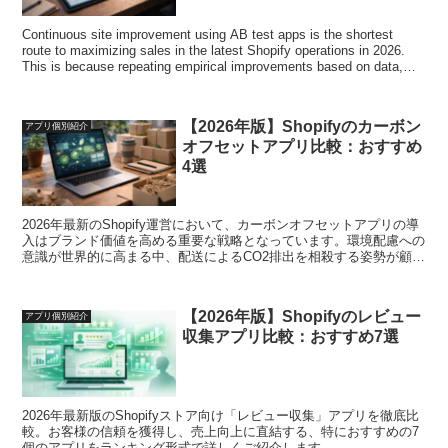
Continuous site improvement using AB test apps is the shortest
route to maximizing sales in the latest Shopify operations in 2026.
This is because repeating empirical improvements based on data,
rather than relying on intuition, eliminates subjectivity and achieves a
reliable improvement in conversion rates. In this article, we will
explain four particularly excellent AB test apps in a ranking format.
【2026年版】Shopifyのカーボン
アプリ個別紹介
We provide strong support for a clear improvement process and
オフセットアプリ比較：おすすめ
reliable operations that are directly linked to results.
4選
2026年最新のShopify運営において、カーボンオフセットアプリの導
入はブランド価値を高める重要な戦略となっています。環境配慮への
意識が世界的に高まる中、配送によるCO2排出を相殺する姿勢が顧客
の信頼獲得とロイヤリティ向上に直結するからです。本記事では、特
に優れた4個のカーボンオフセットアプリをランキング形式で解説し
ます。地球に優しく、ファンに支持される安心した運用を強力にサポ
【2026年版】Shopifyのレビュー
アプリ個別紹介
ートいたします。
収集アプリ比較：おすすめ7選
2026年最新版のShopifyストア向け「レビュー収集」アプリを徹底比
較。お客様の信頼を獲得し、売上向上に直結する、特におすすめの7
個のアプリをランキング形式で詳しくご紹介します。