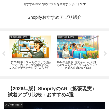
おすすめのShppifyアプリを紹介するサイトです
Shopifyおすすめアプリ紹介
運営効率化アプリ
運営効率化アプリ
マ
ン
【2024年版】Shopifyアプリで後払
2024年最新版: 注文キャンセル対
20
い対応！売上アップを実現するた
応のShopifyアプリランキング – ユ
li
めのおすすめアプリランキング14
ーザー必見の最適解をご紹介
選
【2026年版】ShopifyのAR（拡張現実）
試着アプリ比較：おすすめ4選
アプリ個別紹介