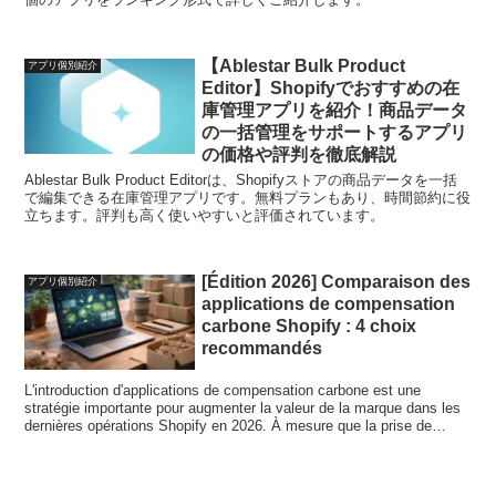
【Ablestar Bulk Product
アプリ個別紹介
Editor】Shopifyでおすすめの在
庫管理アプリを紹介！商品データ
の一括管理をサポートするアプリ
の価格や評判を徹底解説
Ablestar Bulk Product Editorは、Shopifyストアの商品データを一括
で編集できる在庫管理アプリです。無料プランもあり、時間節約に役
立ちます。評判も高く使いやすいと評価されています。
[Édition 2026] Comparaison des
アプリ個別紹介
applications de compensation
carbone Shopify : 4 choix
recommandés
L'introduction d'applications de compensation carbone est une
stratégie importante pour augmenter la valeur de la marque dans les
dernières opérations Shopify en 2026. À mesure que la prise de
conscience des considérations environnementales augmente dans le
monde entier, une position qui compense les émissions de CO2
provenant du transport mènera directement à gagner la confiance des