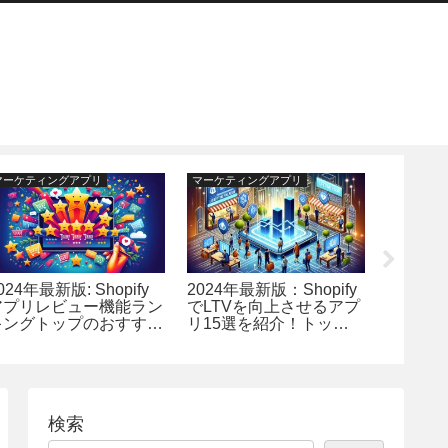
マーケティングアプリ
マーケティングアプリ
運営効率化
024年最新版: Shopify
2024年最新版：Shopify
人気ネ
アプリレビュー機能ラン
でLTVを向上させるアプ
Good 
キングトップのおすすめ
リ15選を紹介！トップ
いるSho
7選
ランキング
介＆解
サイト
検索