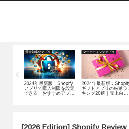
運営効率化アプリ
マーケティングアプリ
opify出
2024年最新版：Shopify
2024年最新版：Shopif
ント付与
アプリで購入制限を設定
ギフトアプリの厳選ラ
2選 –
できる！おすすめアプリ
キング20選｜売上向上
めましょ
10選ランキング
と顧客満足度を高める
適解
[2026 Edition] Shopify Review