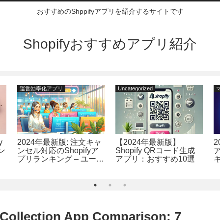
おすすめのShppifyアプリを紹介するサイトです
Shopifyおすすめアプリ紹介
運営効率化アプリ
Uncategorized
y
2024年最新版: 注文キャ
【2024年最新版】
2
ン
ンセル対応のShopifyア
Shopify QRコード生成
プリランキング – ユーザ
アプリ：おすすめ10選
最
ー必見の最適解をご紹介
1
 Collection App Comparison: 7