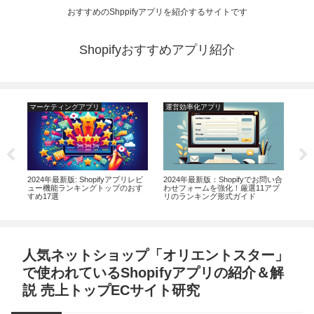
おすすめのShppifyアプリを紹介するサイトです
Shopifyおすすめアプリ紹介
マーケティングアプリ
運営効率化アプリ
マ
ス
2024年最新版: Shopifyアプリレビ
2024年最新版：Shopifyでお問い合
20
yス
ュー機能ランキングトップのおす
わせフォームを強化！厳選11アプ
べ
すめ17選
リのランキング形式ガイド
ン
人気ネットショップ「オリエントスター」
で使われているShopifyアプリの紹介＆解
説 売上トップECサイト研究