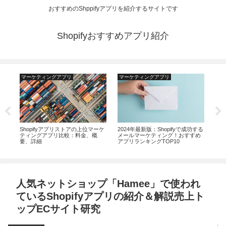
おすすめのShppifyアプリを紹介するサイトです
Shopifyおすすめアプリ紹介
マーケティングアプリ
マーケティングアプリ
運
庫管
Shopifyアプリストアの上位マーケ
2024年最新版：Shopifyで成功する
20
形
ティングアプリ比較：料金、概
メールマーケティング！おすすめ
セル
を比
要、詳細
アプリランキングTOP10
ト
訣
人気ネットショップ「Hamee」で使われ
ているShopifyアプリの紹介＆解説売上ト
ップECサイト研究