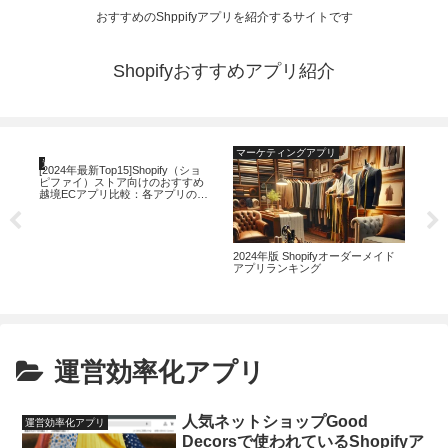
おすすめのShppifyアプリを紹介するサイトです
Shopifyおすすめアプリ紹介
マーケティングアプリ
運
運営効率化アプリ
[2024年最新Top15]Shopify（ショ
ピファイ）ストア向けのおすすめ
越境ECアプリ比較：各アプリの紹
介と評価
する
2024年版 Shopifyオーダーメイド
20
め
アプリランキング
コメ
リT
と
運営効率化アプリ
人気ネットショップGood
運営効率化アプリ
Decorsで使われているShopifyア