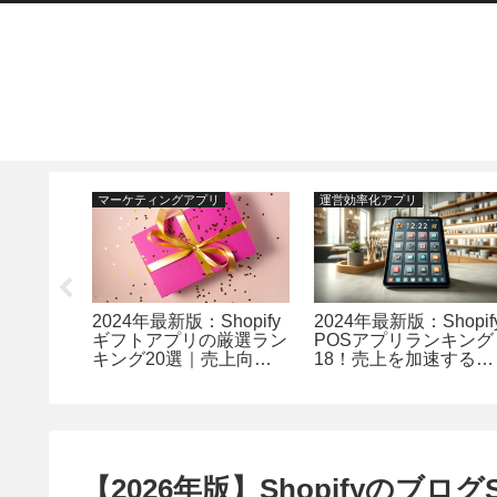
マーケティングアプリ
運営効率化アプリ
版急上
2024年最新版：Shopify
2024年最新版：Shopif
のメールマ
ギフトアプリの厳選ラン
POSアプリランキング
プリ比較
キング20選｜売上向上
18！売上を加速するト
ら活用法
と顧客満足度を高める最
ップアプリ紹介
適解
【2026年版】Shopifyのブ