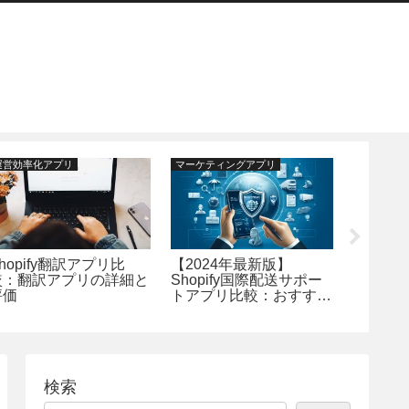
運営効率化アプリ
マーケティングアプリ
運営効率化
[2024
Top15]
ファイ
すすめ
較：各
価
hopify翻訳アプリ比
【2024年最新版】
較：翻訳アプリの詳細と
Shopify国際配送サポー
評価
トアプリ比較：おすすめ
7選
検索