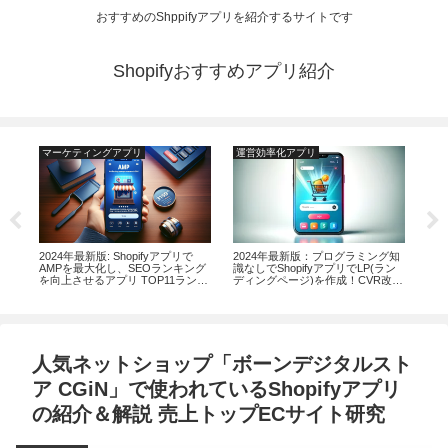
おすすめのShppifyアプリを紹介するサイトです
Shopifyおすすめアプリ紹介
マーケティングアプリ
運営効率化アプリ
運
でき
2024年最新版: Shopifyアプリで
2024年最新版：プログラミング知
【2
ンキ
AMPを最大化し、SEOランキング
識なしでShopifyアプリでLP(ラン
務効
を向上させるアプリ TOP11ランキ
ディングページ)を作成！CVR改善
リ2
ング
に貢献するTOP９のアプリランキ
ング
人気ネットショップ「ボーンデジタルスト
ア CGiN」で使われているShopifyアプリ
の紹介＆解説 売上トップECサイト研究