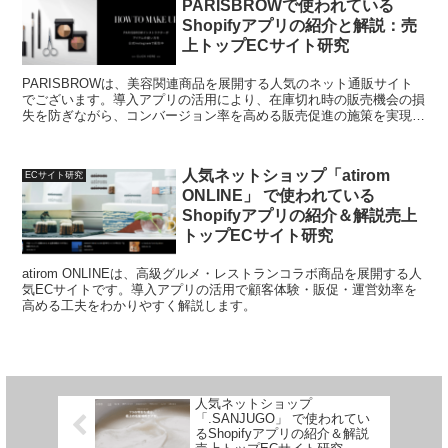
PARISBROWで使われている
Shopifyアプリの紹介と解説：売
上トップECサイト研究
PARISBROWは、美容関連商品を展開する人気のネット通販サイト
でございます。導入アプリの活用により、在庫切れ時の販売機会の損
失を防ぎながら、コンバージョン率を高める販売促進の施策を実現い
たしました。お客様の体験、販売促進、運営効率を高める工夫をわか
りやすく解説いたします。
人気ネットショップ「atirom
ECサイト研究
ONLINE」 で使われている
Shopifyアプリの紹介＆解説売上
トップECサイト研究
atirom ONLINEは、高級グルメ・レストランコラボ商品を展開する人
気ECサイトです。導入アプリの活用で顧客体験・販促・運営効率を
高める工夫をわかりやすく解説します。
人気ネットショップ
「.SANJUGO」 で使われてい
るShopifyアプリの紹介＆解説