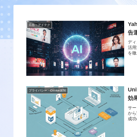
Y
広告・アドテク
告
ディ
活用
を徹
Un
プライバシー・Cookie規制
効
サー
から
成功