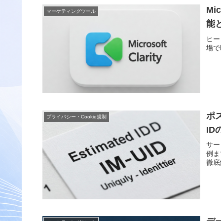
Mi
マーケティングツール
能
ヒー
場で
ポス
プライバシー・Cookie規制
I
サー
例ま
徹底