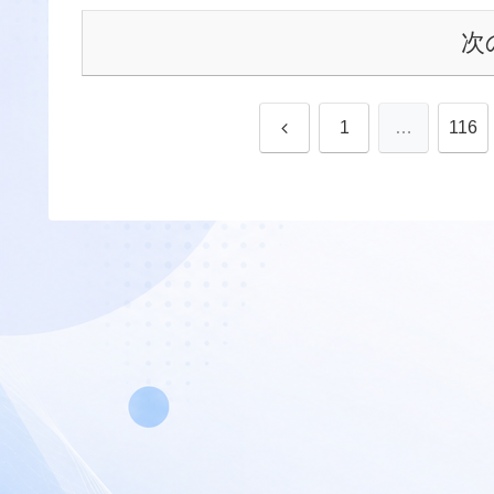
次
前
1
…
116
へ