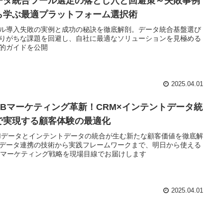
ータ統合ツール選定の落とし穴と回避策～失敗事例
ら学ぶ最適プラットフォーム選択術
ル導入失敗の実例と成功の秘訣を徹底解剖。データ統合基盤選び
りがちな課題を回避し、自社に最適なソリューションを見極める
的ガイドを公開
2025.04.01
toBマーケティング革新！CRM×インテントデータ統
で実現する顧客体験の最適化
Mデータとインテントデータの統合が生む新たな顧客価値を徹底解
データ連携の技術から実践フレームワークまで、明日から使える
oBマーケティング戦略を現場目線でお届けします
2025.04.01