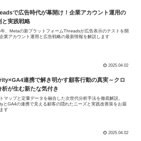
hreadsで広告時代が幕開け！企業アカウント運用の
則と実践戦略
25年、Metaの新プラットフォームThreadsが広告表示のテストを開
企業アカウント運用と広告戦略の最新情報を解説します
2025.04.02
arity×GA4連携で解き明かす顧客行動の真実～クロ
分析が生む新たな気付き
トマップと定量データを融合した次世代分析手法を徹底解説。
arityとGA4の連携で見える顧客の隠れたニーズと実践改善策をお届
ます
2025.04.02