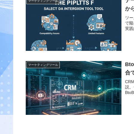
デ
マーケティングツール
か
ツー
で陥
実践
B
マーケティングツール
合
CR
説。
Bt