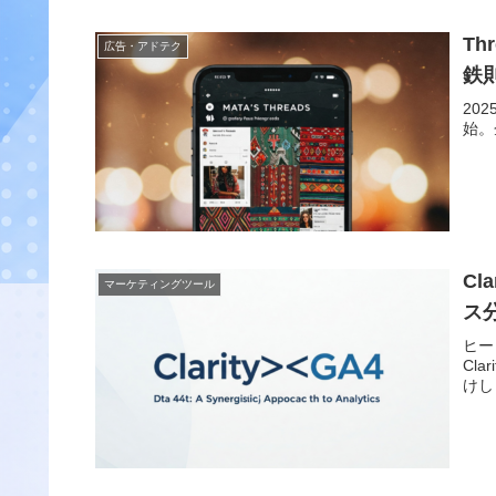
T
広告・アドテク
鉄
20
始。
Cl
マーケティングツール
ス
ヒー
Cl
けし