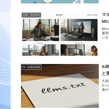
マ
広告・アドテク
Mi
Mi
運用
ジタ
AI
AI・生成AI活用
と
大規
から
者が